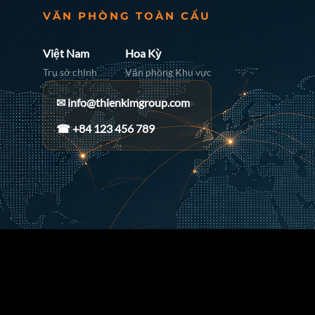
VĂN PHÒNG TOÀN CẦU
Việt Nam
Hoa Kỳ
Trụ sở chính
Văn phòng Khu vực
✉
info@thienkimgroup.com
☎ +84 123 456 789
3