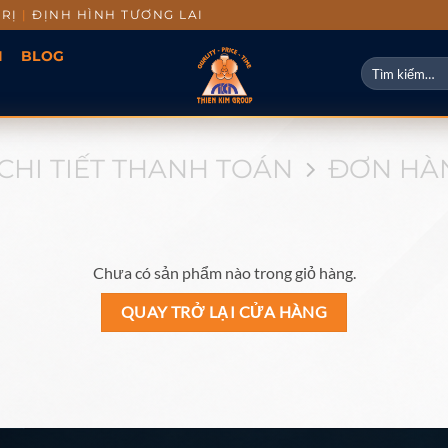
TRỊ
|
ĐỊNH HÌNH TƯƠNG LAI
I
BLOG
CHI TIẾT THANH TOÁN
ĐƠN HÀ
Chưa có sản phẩm nào trong giỏ hàng.
QUAY TRỞ LẠI CỬA HÀNG