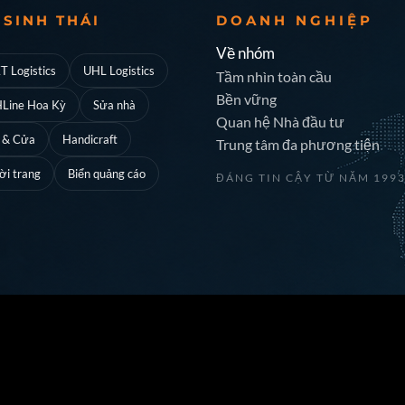
 SINH THÁI
DOANH NGHIỆP
Về nhóm
T Logistics
UHL Logistics
Tầm nhìn toàn cầu
Bền vững
Line Hoa Kỳ
Sửa nhà
Quan hệ Nhà đầu tư
 & Cửa
Handicraft
Trung tâm đa phương tiện
ời trang
Biển quảng cáo
ĐÁNG TIN CẬY TỪ NĂM 199