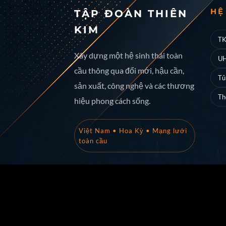
HỆ
TẬP ĐOÀN THIÊN
KIM
TK
Xây dựng một hệ sinh thái toàn
UH
cầu thông qua đổi mới, hậu cần,
Tủ
sản xuất, công nghệ và các thương
Th
hiệu phong cách sống.
Việt Nam • Hoa Kỳ • Mạng lưới
toàn cầu