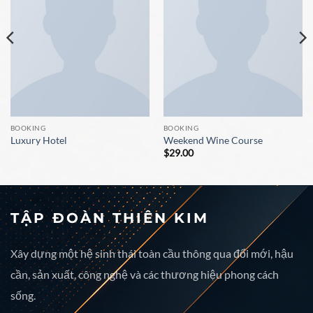
BOOKING
BOOKING
Luxury Hotel
Weekend Wine Course
$
29.00
TẬP ĐOÀN THIÊN KIM
Xây dựng một hệ sinh thái toàn cầu thông qua đổi mới, hậu
cần, sản xuất, công nghệ và các thương hiệu phong cách
sống.