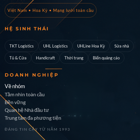
Việt Nam • Hoa Kỳ • Mạng lưới toàn cầu
HỆ SINH THÁI
TKT Logistics
UHL Logistics
UHLine Hoa Kỳ
Sửa nhà
Tủ & Cửa
Handicraft
Thời trang
Biển quảng cáo
DOANH NGHIỆP
Về nhóm
Tầm nhìn toàn cầu
Bền vững
Quan hệ Nhà đầu tư
Trung tâm đa phương tiện
ĐÁNG TIN CẬY TỪ NĂM 1993