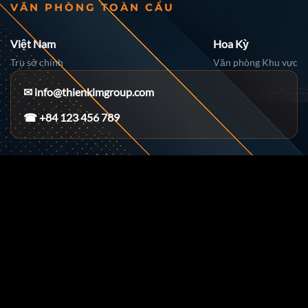
VĂN PHÒNG TOÀN CẦU
Việt Nam
Hoa Kỳ
Trụ sở chính
Văn phòng Khu vực
✉
info@thienkimgroup.com
☎ +84 123 456 789